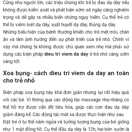
Cũng như người lớn, các triệu chứng khi trẻ bị đau dạ dày nếu
không được kiểm soát và phát hiện sớm sẽ ngày càng nghiêm
trọng và dễ gây ra nhiều biến chứng nguy hiểm. Cụ thể trẻ có
thể bị viêm loét dạ dày, xuất huyết dạ dày, thủng dạ dày…
Những biểu hiện của bệnh thường khiến cho trẻ mệt mỏi, chán
ăn và làm ảnh hưởng đến sự phát triển của trẻ nhỏ. Chính vì
vậy mà chúng ta không được chủ quan xem nhẹ mà phải sử
dụng các biện pháp
dieu tri viem da day
ở trẻ nhỏ càng sớm
càng tốt.
Xoa bụng- cách dieu tri viem da day an toàn
cho trẻ nhỏ
Biện pháp xoa bụng này khá đơn giản nhưng lại rất hiệu quả
với các bé. Vì thông qua các động tác massage nhẹ nhàng có
thể hỗ trợ được vấn đề tiêu hóa, giúp các cơn đau dạ dày
giảm đáng kể. Các động tác mát xa được thực hiện như sau:
Đặt trẻ ở tư thế nằm ngửa và tưởng tượng bụng của bé giống
như 1 mặt đồng hồ. Cụ thể đầu dạ dày là 12h, hai bên sườn là