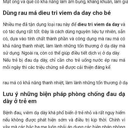
Mật ong và quế có khả năng làm ấm bụng, kháng khuẩn, làm gi
Dùng rau má dieu tri viem da day cho bé
Nhiều mẹ đã tận dụng loại rau này để
dieu tri viem da day
và
có tác dụng rất tốt. Đây là cách dùng nguyên liệu tự nhiên, sẵn
có, dựa vào tính chất thành phần và công dụng mà rau má có
khả năng thanh nhiệt, làm lành những tổn thương ở dạ dày mà
sử dụng. Ngoài ra, còn có thể giúp điều tiết dịch vị ở dạ dày.
Nếu trẻ bị đau dạ dày, chỉ cần cho trẻ uống nước ép rau má
mỗi ngày thì các triệu chứng sẽ được cải thiện đáng kể.
rau má có khả năng thanh nhiệt, làm lành những tổn thương ở dạ
Lưu ý những biện pháp phòng chống đau dạ
dày ở trẻ em
Bệnh đau, viêm dạ dày khá phổ biến ở trẻ nhỏ và rất nguy hiểm
nếu không được phát hiện sớm và điều trị kịp thời. Chính vì
vậy mà các bậc ba mẹ luôn phải áp dụng các biện pháp phòng