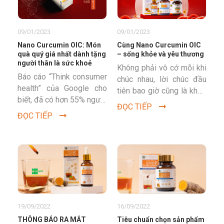
09/01/2023
09/01/2023
Nano Curcumin OIC: Món
Cùng Nano Curcumin OIC
quà quý giá nhất dành tặng
– sống khỏe và yêu thương
người thân là sức khoẻ
Không phải vô cớ mỗi khi
Báo cáo “Think consumer
chúc nhau, lời chúc đầu
health” của Google cho
tiên bao giờ cũng là khỏe
biết, đã có hơn 55% người
mạnh, rồi mới đến thịnh
ĐỌC TIẾP
Việt lựa chọn những món
vượng, phát tài,...
ĐỌC TIẾP
quà sức khỏe để biếu
tặng...
19/09/2022
16/09/2022
THÔNG BÁO RA MẮT
Tiêu chuẩn chọn sản phẩm