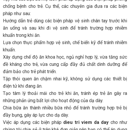
chống bệnh cho trẻ. Cụ thể, các chuyên gia đưa ra các biện
pháp như sau:
Hướng dẫn trẻ dùng các biện pháp vệ sinh chân tay trước khi
ăn uống và sau khi đi vệ sinh để tránh trường hợp nhiễm
khuẩn trong khi ăn.
Lựa chọn thực phẩm hợp vệ sinh, chế biến kỹ để tránh nhiễm
khuẩn.
Xây dựng chế độ ăn khoa học, ngủ nghỉ hợp lý, vừa tăng sức
đề kháng cho trẻ, vừa cung cấp đầy đủ chất dinh dưỡng để
đảm bảo cho trẻ phát triển.
Tập thói quen ăn chậm nhai kỹ, không sử dụng các thiết bị
điện tử khi đang ăn.
Tạo tâm lý thoải mái cho trẻ khi ăn, tránh ép trẻ ăn gây ra
những phản ứng bất lợi cho hoạt động của dạ dày.
Chia bữa ăn thành nhiều bữa nhỏ để tránh trường hợp trẻ bị
đầy bụng, gây áp lực cho dạ dày.
Việc áp dụng các biện pháp
dieu tri viem da day
cho như
chúng tôi chia sẻ ở trên khá đơn giản nên bạn có thể áp dụng