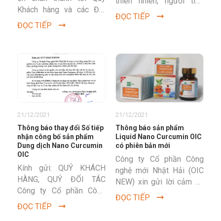
thiên nhiên, người tiêu
Khách hàng và các Đối
dùng không thể không
ĐỌC TIẾP
tác đã tín nhiệm sản
biết đến sản phẩm hỗ
ĐỌC TIẾP
phẩm Dung dịch Nano...
trợ...
21/12/2021
21/12/2021
Thông báo thay đổi Số tiếp
Thông báo sản phẩm
nhận công bố sản phẩm
Liquid Nano Curcumin OIC
Dung dịch Nano Curcumin
có phiên bản mới
OIC
Công ty Cổ phần Công
Kính gửi: QUÝ KHÁCH
nghệ mới Nhật Hải (OIC
HÀNG, QUÝ ĐỐI TÁC
NEW) xin gửi lời cảm ơn
Công ty Cổ phần Công
chân thành tới Quý Khách
ĐỌC TIẾP
nghệ Mới Nhật Hải là
hàng và các Đối...
ĐỌC TIẾP
công ty hoạt động trong