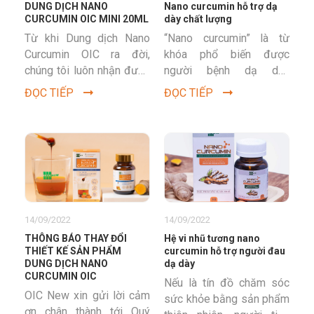
DUNG DỊCH NANO
Nano curcumin hỗ trợ dạ
CURCUMIN OIC MINI 20ML
dày chất lượng
Từ khi Dung dịch Nano
“Nano curcumin” là từ
Curcumin OIC ra đời,
khóa phổ biến được
chúng tôi luôn nhận được
người bệnh dạ dày
sự ủng hộ nhiệt tình và
thường xuyên tìm kiếm,
ĐỌC TIẾP
ĐỌC TIẾP
phản hồi rất tốt từ...
nhưng tiêu chuẩn nano
curcumin như nào là
chất...
14/09/2022
14/09/2022
THÔNG BÁO THAY ĐỔI
Hệ vi nhũ tương nano
THIẾT KẾ SẢN PHẨM
curcumin hỗ trợ người đau
DUNG DỊCH NANO
dạ dày
CURCUMIN OIC
Nếu là tín đồ chăm sóc
OIC New xin gửi lời cảm
sức khỏe bằng sản phẩm
ơn chân thành tới Quý