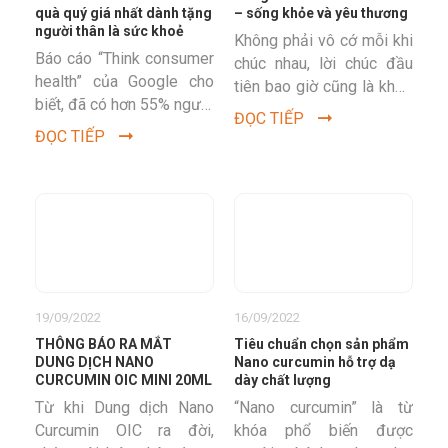
quà quý giá nhất dành tặng
– sống khỏe và yêu thương
người thân là sức khoẻ
Không phải vô cớ mỗi khi
Báo cáo “Think consumer
chúc nhau, lời chúc đầu
health” của Google cho
tiên bao giờ cũng là khỏe
biết, đã có hơn 55% người
mạnh, rồi mới đến thịnh
ĐỌC TIẾP
Việt lựa chọn những món
vượng, phát tài,...
ĐỌC TIẾP
quà sức khỏe để biếu
tặng...
19/09/2022
16/09/2022
THÔNG BÁO RA MẮT
Tiêu chuẩn chọn sản phẩm
DUNG DỊCH NANO
Nano curcumin hỗ trợ dạ
CURCUMIN OIC MINI 20ML
dày chất lượng
Từ khi Dung dịch Nano
“Nano curcumin” là từ
Curcumin OIC ra đời,
khóa phổ biến được