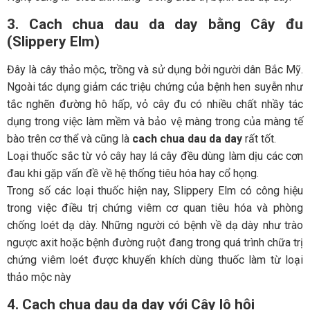
3. Cach chua dau da day
bằng
Cây đu
(Slippery Elm)
Đây là cây thảo mộc, trồng và sử dụng bởi người dân Bắc Mỹ.
Ngoài tác dụng giảm các triệu chứng của bệnh hen suyễn như
tắc nghẽn đường hô hấp, vỏ cây đu có nhiều chất nhầy tác
dụng trong việc làm mềm và bảo vệ màng trong của màng tế
bào trên cơ thể và cũng là
cach chua dau da day
rất tốt.
Loại thuốc sắc từ vỏ cây hay lá cây đều dùng làm dịu các cơn
đau khi gặp vấn đề về hệ thống tiêu hóa hay cổ họng.
Trong số các loại thuốc hiện nay, Slippery Elm có công hiệu
trong việc điều trị chứng viêm cơ quan tiêu hóa và phòng
chống loét dạ dày. Những người có bệnh về dạ dày như trào
ngược axit hoặc bệnh đường ruột đang trong quá trình chữa trị
chứng viêm loét được khuyến khích dùng thuốc làm từ loại
thảo mộc này
4. Cach chua dau da day
với Cây lô hội