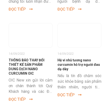
chúng tôi luôn nhận được
người bệnh dạ dày
sự ủng hộ nhiệt tình và
thường xuyên tìm kiếm,
ĐỌC TIẾP
ĐỌC TIẾP
phản hồi rất tốt từ...
nhưng tiêu chuẩn nano
curcumin như nào là
chất...
14/09/2022
14/09/2022
THÔNG BÁO THAY ĐỔI
Hệ vi nhũ tương nano
THIẾT KẾ SẢN PHẨM
curcumin hỗ trợ người đau
DUNG DỊCH NANO
dạ dày
CURCUMIN OIC
Nếu là tín đồ chăm sóc
OIC New xin gửi lời cảm
sức khỏe bằng sản phẩm
ơn chân thành tới Quý
thiên nhiên, người tiêu
Khách hàng và các Đối
dùng không thể không
ĐỌC TIẾP
tác đã tín nhiệm sản
biết đến sản phẩm hỗ
ĐỌC TIẾP
phẩm Dung dịch Nano...
trợ...