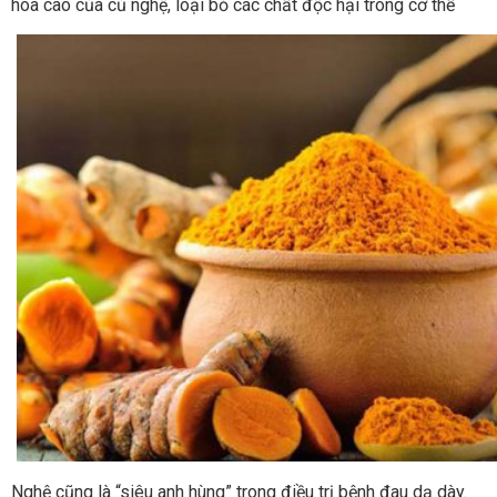
hóa cao của củ nghệ, loại bỏ các chất độc hại trong cơ thể
Nghệ cũng là “siêu anh hùng” trong điều trị bệnh đau dạ dày.