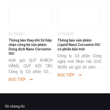
21/12/2021
21/12/2021
Thông báo thay đổi Số tiếp
Thông báo sản phẩm
nhận công bố sản phẩm
Liquid Nano Curcumin OIC
Dung dịch Nano Curcumin
có phiên bản mới
OIC
Công ty Cổ phần Công
Kính gửi: QUÝ KHÁCH
nghệ mới Nhật Hải (OIC
HÀNG, QUÝ ĐỐI TÁC
NEW) xin gửi lời cảm ơn
Công ty Cổ phần Công
chân thành tới Quý Khách
ĐỌC TIẾP
nghệ Mới Nhật Hải là
hàng và các Đối...
ĐỌC TIẾP
công ty hoạt động trong
lĩnh vực...
Về chúng tôi