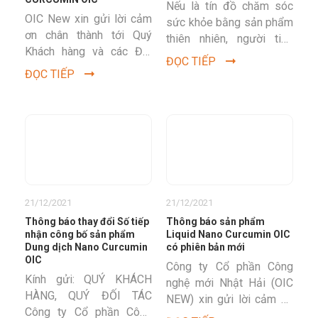
Nếu là tín đồ chăm sóc
OIC New xin gửi lời cảm
sức khỏe bằng sản phẩm
ơn chân thành tới Quý
thiên nhiên, người tiêu
Khách hàng và các Đối
dùng không thể không
ĐỌC TIẾP
tác đã tín nhiệm sản
biết đến sản phẩm hỗ
ĐỌC TIẾP
phẩm Dung dịch Nano...
trợ...
21/12/2021
21/12/2021
Thông báo thay đổi Số tiếp
Thông báo sản phẩm
nhận công bố sản phẩm
Liquid Nano Curcumin OIC
Dung dịch Nano Curcumin
có phiên bản mới
OIC
Công ty Cổ phần Công
Kính gửi: QUÝ KHÁCH
nghệ mới Nhật Hải (OIC
HÀNG, QUÝ ĐỐI TÁC
NEW) xin gửi lời cảm ơn
Công ty Cổ phần Công
chân thành tới Quý Khách