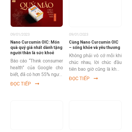
09/01/2023
09/01/2023
Nano Curcumin OIC: Món
Cùng Nano Curcumin OIC
quà quý giá nhất dành tặng
– sống khỏe và yêu thương
người thân là sức khoẻ
Không phải vô cớ mỗi khi
Báo cáo “Think consumer
chúc nhau, lời chúc đầu
health” của Google cho
tiên bao giờ cũng là khỏe
biết, đã có hơn 55% người
mạnh, rồi mới đến thịnh
ĐỌC TIẾP
Việt lựa chọn những món
vượng, phát tài,...
ĐỌC TIẾP
quà sức khỏe để biếu
tặng...