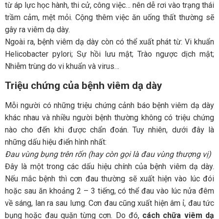
từ áp lực học hành, thi cử, công việc… nên dễ rơi vào trạng thái
trầm cảm, mệt mỏi. Cộng thêm việc ăn uống thất thường sẽ
gây ra viêm dạ dày.
Ngoài ra, bệnh viêm dạ dày còn có thể xuất phát từ: Vi khuẩn
Helicobacter pylori; Sự hồi lưu mật; Trào ngược dịch mật;
Nhiễm trùng do vi khuẩn và virus…
Triệu chứng của bệnh viêm dạ dày
Mỗi người có những triệu chứng cảnh báo bệnh viêm dạ dày
khác nhau và nhiều người bệnh thường không có triệu chứng
nào cho đến khi được chẩn đoán. Tuy nhiên, dưới đây là
những dấu hiệu điển hình nhất:
Đau vùng bụng trên rốn (hay còn gọi là đau vùng thượng vị)
Đây là một trong các dấu hiệu chính của bệnh viêm dạ dày.
Nếu mắc bệnh thì cơn đau thường sẽ xuất hiện vào lúc đói
hoặc sau ăn khoảng 2 – 3 tiếng, có thể đau vào lúc nửa đêm
về sáng, lan ra sau lưng. Cơn đau cũng xuất hiện âm ỉ, đau tức
bụng hoặc đau quặn từng cơn. Do đó,
cách chữa viêm dạ