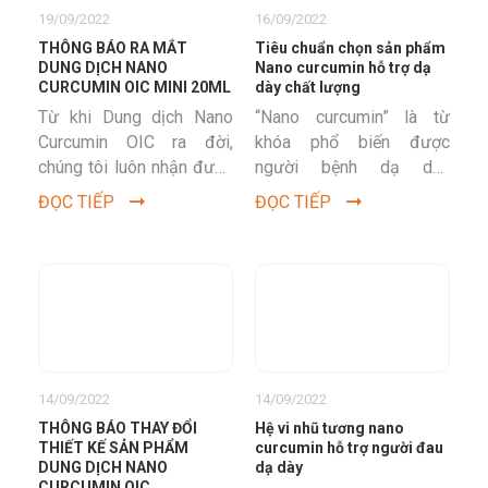
19/09/2022
16/09/2022
THÔNG BÁO RA MẮT
Tiêu chuẩn chọn sản phẩm
DUNG DỊCH NANO
Nano curcumin hỗ trợ dạ
CURCUMIN OIC MINI 20ML
dày chất lượng
Từ khi Dung dịch Nano
“Nano curcumin” là từ
Curcumin OIC ra đời,
khóa phổ biến được
chúng tôi luôn nhận được
người bệnh dạ dày
sự ủng hộ nhiệt tình và
thường xuyên tìm kiếm,
ĐỌC TIẾP
ĐỌC TIẾP
phản hồi rất tốt từ...
nhưng tiêu chuẩn nano
curcumin như nào là
chất...
14/09/2022
14/09/2022
THÔNG BÁO THAY ĐỔI
Hệ vi nhũ tương nano
THIẾT KẾ SẢN PHẨM
curcumin hỗ trợ người đau
DUNG DỊCH NANO
dạ dày
CURCUMIN OIC