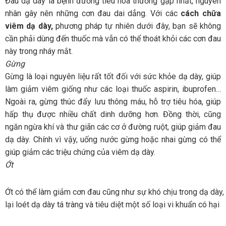
Đau dạ dày là bệnh đường tiêu hóa thường gặp nhất, nguyên
nhân gây nên những cơn đau dai dẳng. Với các
cách chữa
viêm dạ dày,
phương pháp tự nhiên dưới đây, bạn sẽ không
cần phải dùng đến thuốc mà vẫn có thể thoát khỏi các cơn đau
này trong nháy mắt.
Gừng
Gừng là loại nguyên liệu rất tốt đối với sức khỏe dạ dày, giúp
làm giảm viêm giống như các loại thuốc aspirin, ibuprofen…
Ngoài ra, gừng thúc đẩy lưu thông máu, hỗ trợ tiêu hóa, giúp
hấp thụ được nhiều chất dinh dưỡng hơn. Đồng thời, cũng
ngăn ngừa khí và thư giãn các cơ ở đường ruột, giúp giảm đau
dạ dày. Chính vì vậy, uống nước gừng hoặc nhai gừng có thể
giúp giảm các triệu chứng của viêm dạ dày.
Ớt
Ớt có thể làm giảm cơn đau cũng như sự khó chịu trong dạ dày,
lại loét dạ dày tá tràng và tiêu diệt một số loại vi khuẩn có hại