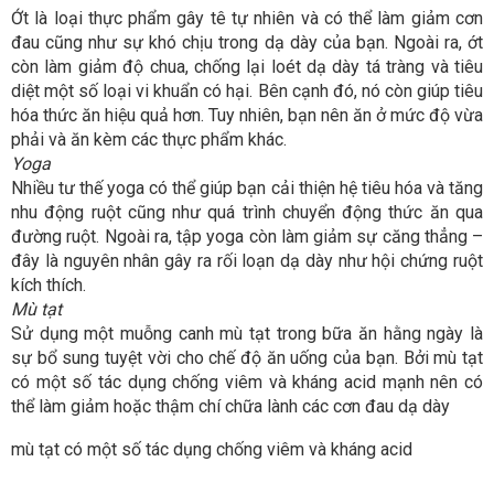
Ớt là loại thực phẩm gây tê tự nhiên và có thể làm giảm cơn
đau cũng như sự khó chịu trong dạ dày của bạn. Ngoài ra, ớt
còn làm giảm độ chua, chống lại loét dạ dày tá tràng và tiêu
diệt một số loại vi khuẩn có hại. Bên cạnh đó, nó còn giúp tiêu
hóa thức ăn hiệu quả hơn. Tuy nhiên, bạn nên ăn ở mức độ vừa
phải và ăn kèm các thực phẩm khác.
Yoga
Nhiều tư thế yoga có thể giúp bạn cải thiện hệ tiêu hóa và tăng
nhu động ruột cũng như quá trình chuyển động thức ăn qua
đường ruột. Ngoài ra, tập yoga còn làm giảm sự căng thẳng –
đây là nguyên nhân gây ra rối loạn dạ dày như hội chứng ruột
kích thích.
Mù tạt
Sử dụng một muỗng canh mù tạt trong bữa ăn hằng ngày là
sự bổ sung tuyệt vời cho chế độ ăn uống của bạn. Bởi mù tạt
có một số tác dụng chống viêm và kháng acid mạnh nên có
thể làm giảm hoặc thậm chí chữa lành các cơn đau dạ dày
mù tạt có một số tác dụng chống viêm và kháng acid