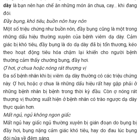
dày
là bạn nên hạn chế ăn những món ăn chua, cay… khi đang
đói.
Đầy bụng, khó tiêu, buồn nôn hay nôn
Một số triệu chứng như buồn nôn, đầy bụng cũng là một trong
những dấu hiệu thường xuyên của bệnh viêm dạ dày. Cảm
giác bị khó tiêu, đầy bụng là do dạ dày đã bị tổn thương, kéo
theo hoạt động tiêu hóa chậm lại khiến cho người bệnh
thường cảm thấy chướng bụng, đầy hơi.
Ợ hơi, ợ chua hoặc nóng rát thượng vị
Đa số bệnh nhân khi bị viêm dạ dày thường có các triệu chứng
này. Ợ hơi, hoặc ợ chua là những dấu hiệu rất hay gặp phải ở
những bệnh nhân bị bệnh trong thời kỳ đầu. Còn ợ nóng rát
thượng vị thường xuất hiện ở bệnh nhân có trào ngược dạ dày
thực quản hơn.
Mất ngủ, ngủ không ngon giấc
Mất ngủ hay giấc ngủ thường xuyên bị gián đoạn do bụng bị
đầy hơi, bụng nặng cảm giác khó tiêu, hay do đau lúc bụng
đói nửa về đêm sáng.