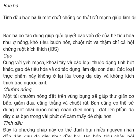
Bạc hà
Tinh dầu bạc hà là một chất chống co thắt rất mạnh giúp làm d
Bạc hà có tác dụng giúp giải quyết các vấn đề của hệ tiêu hóa
như ợ nóng, khó tiêu, buồn nôn, chuột rút và thậm chí cả hội
chứng ruột kích thích (IBS).
Gạo
Cùng với yến mạch, khoai tây và các loại thuộc dạng tinh bột
khác, gạo dễ tiêu hóa và có tác dụng làm dịu cơn đau. Các loại
thực phẩm này không ở lại lâu trong dạ dày và không kích
thích trào ngược axit.
Chườm nóng
Một túi chườm nóng đặt trên vùng bụng sẽ giúp thư giãn cơ
bắp, giảm đau, căng thẳng và chuột rút. Bạn cũng có thể sử
dụng một chai nước nóng, chăn điện nóng… đặt lên phần dạ
dày của bạn trong vài phút để cảm thấy dễ chịu hơn.
Tinh dầu
Đây là phương pháp này có thể đánh bại nhiều nguyên nhân
dẫn đến đau dạ dày như: đầy hơi, táo bón, tiêu chảy, hội