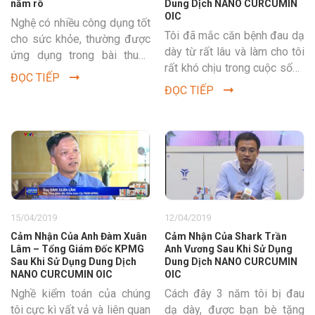
nắm rõ
Dung Dịch NANO CURCUMIN
OIC
Nghệ có nhiều công dụng tốt
Tôi đã mắc căn bệnh đau dạ
cho sức khỏe, thường được
dày từ rất lâu và làm cho tôi
ứng dụng trong bài thuốc
rất khó chịu trong cuộc sống
dân gian điều trị bệnh dạ
ĐỌC TIẾP
hàng ngày. Nhưng kể...
dày. Tuy nhiên,...
ĐỌC TIẾP
15/04/2019
12/04/2019
Cảm Nhận Của Anh Đàm Xuân
Cảm Nhận Của Shark Trần
Lâm – Tổng Giám Đốc KPMG
Anh Vương Sau Khi Sử Dụng
Sau Khi Sử Dụng Dung Dịch
Dung Dịch NANO CURCUMIN
NANO CURCUMIN OIC
OIC
Nghề kiểm toán của chúng
Cách đây 3 năm tôi bị đau
tôi cực kì vất vả và liên quan
dạ dày, được bạn bè tặng