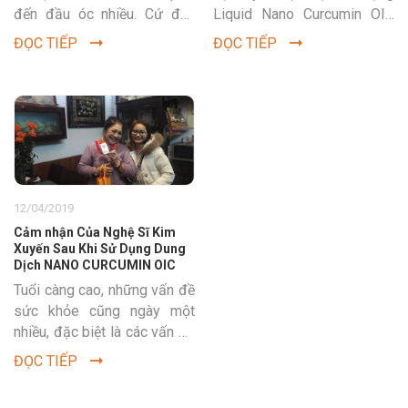
đến đầu óc nhiều. Cứ đều
Liquid Nano Curcumin OIC
đặn năm nào đến mùa bận...
và uống thấy rất phù hợp.
ĐỌC TIẾP
ĐỌC TIẾP
Sau khi...
12/04/2019
Cảm nhận Của Nghệ Sĩ Kim
Xuyến Sau Khi Sử Dụng Dung
Dịch NANO CURCUMIN OIC
Tuổi càng cao, những vấn đề
sức khỏe cũng ngày một
nhiều, đặc biệt là các vấn đề
về tiêu hóa. Nhiều khi lịch
ĐỌC TIẾP
trình...