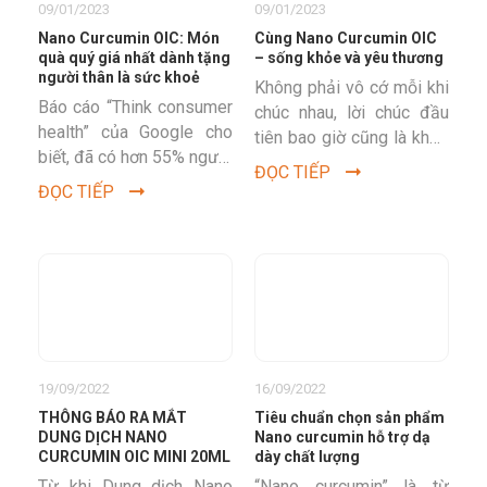
09/01/2023
09/01/2023
Nano Curcumin OIC: Món
Cùng Nano Curcumin OIC
quà quý giá nhất dành tặng
– sống khỏe và yêu thương
người thân là sức khoẻ
Không phải vô cớ mỗi khi
Báo cáo “Think consumer
chúc nhau, lời chúc đầu
health” của Google cho
tiên bao giờ cũng là khỏe
biết, đã có hơn 55% người
mạnh, rồi mới đến thịnh
ĐỌC TIẾP
Việt lựa chọn những món
vượng, phát tài,...
ĐỌC TIẾP
quà sức khỏe để biếu
tặng...
19/09/2022
16/09/2022
THÔNG BÁO RA MẮT
Tiêu chuẩn chọn sản phẩm
DUNG DỊCH NANO
Nano curcumin hỗ trợ dạ
CURCUMIN OIC MINI 20ML
dày chất lượng
Từ khi Dung dịch Nano
“Nano curcumin” là từ