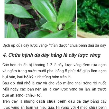
Dịch ép của cây lược vàng- “thần dược” chua benh dau da day
4. Chữa bệnh dạ dày bằng lá cây lược vàng
Các bạn chuẩn bị khoảng 1-2 lá cây lược vàng đem rửa sạch
và ngâm trong nước muối pha loãng 5 phút để giúp làm sạch
bụi bẩn, loại bỏ ký sinh trùng bám trên lá.
Sau đó, thái nhỏ lá cây và cho vào miệng nhai sống rồi nuốt.
Mỗi ngày các bạn nên ăn lá cây lược vàng ba lần, ăn trước
bữa ăn sáng- chiều- tối.
Trên đây là những
cach chua benh dau da day
bằng cây
lược vàng an toàn và hiệu quả. Hi vọng với 4 mẹo chữa bệnh