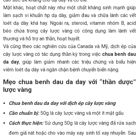
Mặt khác, hoạt chất này như một chất kháng sinh mạnh giúp
làm sạch vi khuẩn hp dạ dày, giảm đau và chữa lành các vết
loét dạ dày khá hay. Ngoài ra, steroid, vitamin nhóm B, acid
béo chứa trong cây lược vàng có công dụng làm lành vết
thương và hỗ trợ an thần, hoạt huyết.
Và cũng theo các nghiên cứu của Canada và Mỹ, dịch ép của
cây lược vàng có tác dụng thần kỳ trong việc
chua benh dau
da day
, giúp làm giảm nhanh các triệu chứng và biểu hiện
viêm loét dạ dày và ngăn chặn bệnh chuyển biến nặng.
Mẹo
chua benh dau da day
với “thần dược”
lược vàng
Chua benh dau da day với dịch ép cây lược vàng
Cần chuẩn bị:
50g lá cây lược vàng và một ít mật gấu
Cách thực hiện:
Sử dụng 50g lá cây lược vàng đã rửa sạch
đem giã nát hoặc cho vào máy xay sinh tố xay nhuyễn. Sau