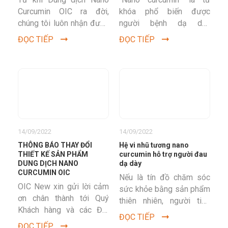
Curcumin OIC ra đời,
khóa phổ biến được
chúng tôi luôn nhận được
người bệnh dạ dày
sự ủng hộ nhiệt tình và
thường xuyên tìm kiếm,
ĐỌC TIẾP
ĐỌC TIẾP
phản hồi rất tốt từ...
nhưng tiêu chuẩn nano
curcumin như nào là
chất...
14/09/2022
14/09/2022
THÔNG BÁO THAY ĐỔI
Hệ vi nhũ tương nano
THIẾT KẾ SẢN PHẨM
curcumin hỗ trợ người đau
DUNG DỊCH NANO
dạ dày
CURCUMIN OIC
Nếu là tín đồ chăm sóc
OIC New xin gửi lời cảm
sức khỏe bằng sản phẩm
ơn chân thành tới Quý
thiên nhiên, người tiêu
Khách hàng và các Đối
dùng không thể không
ĐỌC TIẾP
tác đã tín nhiệm sản
biết đến sản phẩm hỗ
ĐỌC TIẾP