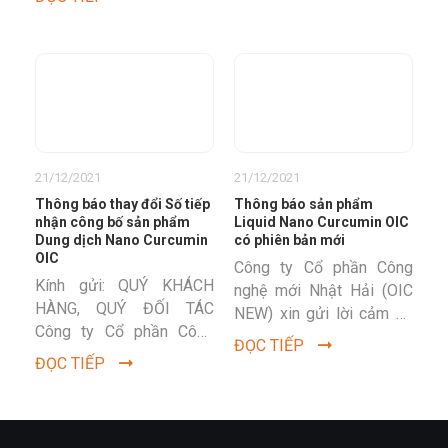
phẩm Dung dịch Nano...
trợ...
21/12/2021
21/12/2021
Thông báo thay đổi Số tiếp
Thông báo sản phẩm
nhận công bố sản phẩm
Liquid Nano Curcumin OIC
Dung dịch Nano Curcumin
có phiên bản mới
OIC
Công ty Cổ phần Công
Kính gửi: QUÝ KHÁCH
nghệ mới Nhật Hải (OIC
HÀNG, QUÝ ĐỐI TÁC
NEW) xin gửi lời cảm ơn
Công ty Cổ phần Công
chân thành tới Quý Khách
ĐỌC TIẾP
nghệ Mới Nhật Hải là
hàng và các Đối...
ĐỌC TIẾP
công ty hoạt động trong
lĩnh vực...