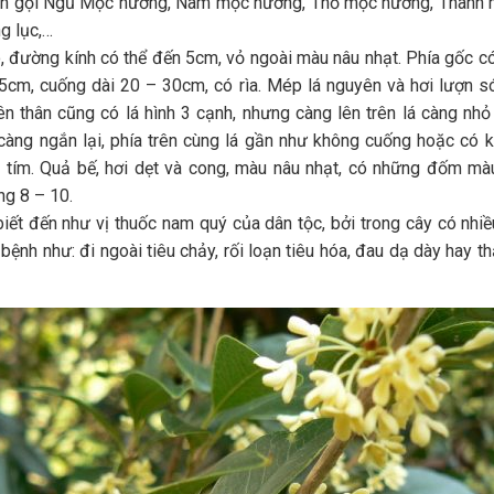
òn gọi Ngũ Mộc hương, Nam mộc hương, Thổ mộc hương, Thanh 
g lục,…
, đường kính có thể đến 5cm, vỏ ngoài màu nâu nhạt. Phía gốc có 
5cm, cuống dài 20 – 30cm, có rìa. Mép lá nguyên và hơi lượn só
ên thân cũng có lá hình 3 cạnh, nhưng càng lên trên lá càng nh
càng ngắn lại, phía trên cùng lá gần như không cuống hoặc có k
 tím. Quả bế, hơi dẹt và cong, màu nâu nhạt, có những đốm mà
ng 8 – 10.
ết đến như vị thuốc nam quý của dân tộc, bởi trong cây có nhiề
 bệnh như: đi ngoài tiêu chảy, rối loạn tiêu hóa, đau dạ dày hay 