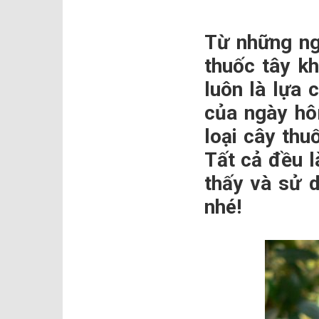
Từ những ng
thuốc tây kh
luôn là lựa 
của ngày hô
loại cây th
Tất cả đều l
thấy và sử 
nhé!