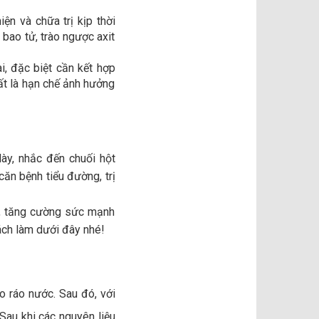
ện và chữa trị kịp thời
 bao tử, trào ngược axit
ài, đặc biệt cần kết hợp
ất là hạn chế ảnh hưởng
ày, nhắc đến chuối hột
căn bệnh tiểu đường, trị
hệ, tăng cường sức mạnh
ách làm dưới đây nhé!
ho ráo nước. Sau đó, với
Sau khi các nguyên liệu