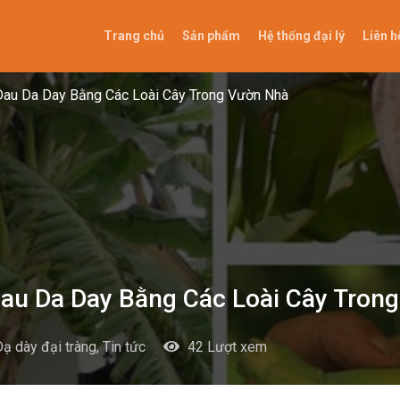
Trang chủ
Sản phẩm
Hệ thống đại lý
Liên h
Dau Da Day Bằng Các Loài Cây Trong Vườn Nhà
au Da Day Bằng Các Loài Cây Tron
ạ dày đại tràng
,
Tin tức
42
Lượt xem