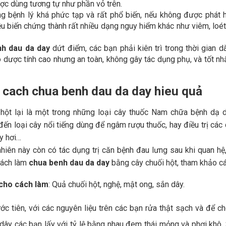
c dùng tương tự như phần vỏ trên.
 bệnh lý khá phức tạp và rất phổ biến, nếu không được phát hi
ều biến chứng thành rất nhiều dạng nguy hiểm khác như viêm, loét
h dau da day
dứt điểm, các bạn phải kiên trì trong thời gian d
dược tính cao nhưng an toàn, không gây tác dụng phụ, và tốt nh
 cach chua benh dau da day hieu quả
 hột lại là một trong những loại cây thuốc Nam chữa bệnh dạ d
ến loại cây nổi tiếng dùng để ngâm rượu thuốc, hay điều trị các 
y hơi…
nhiên này còn có tác dụng trị căn bệnh đau lưng sau khi quan 
cách làm
chua benh dau da day
bằng cây chuối hột, tham khảo c
 cho cách làm
: Quả chuối hột, nghệ, mật ong, sắn dây.
ớc tiên, với các nguyên liệu trên các bạn rửa thật sạch và để c
 dây các bạn lấy với tỷ lệ bằng nhau đem thái mỏng và phơi khô. 