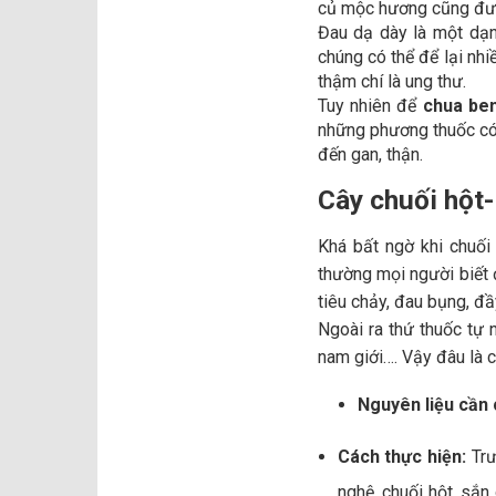
củ mộc hương cũng đượ
Đau dạ dày là một dạng
chúng có thể để lại nhi
thậm chí là ung thư.
Tuy nhiên để
chua ben
những phương thuốc có 
đến gan, thận.
Cây chuối hột-
Khá bất ngờ khi chuối
thường mọi người biết đ
tiêu chảy, đau bụng, đầ
Ngoài ra thứ thuốc tự 
nam giới…. Vậy đâu là 
Nguyên liệu cần
Cách thực hiện:
Trư
nghệ, chuối hột, sắn