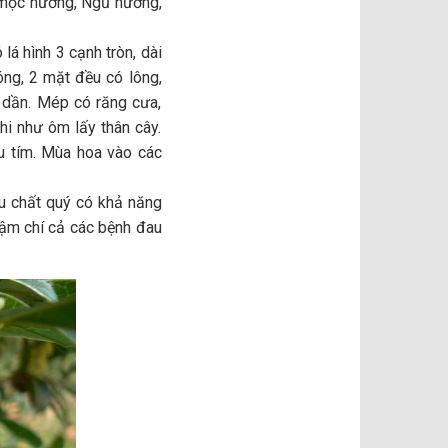
mộc hương, Ngũ hương,
lá hình 3 cạnh tròn, dài
ng, 2 mặt đều có lông,
ỏ dần. Mép có răng cưa,
hi như ôm lấy thân cây.
u tím. Mùa hoa vào các
u chất quý có khả năng
thậm chí cả các bệnh đau