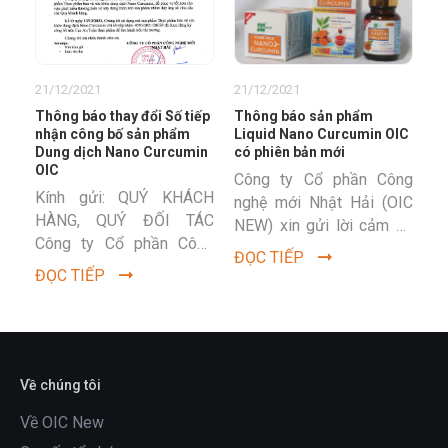
21/12/2021
21/12/2021
Thông báo thay đổi Số tiếp
Thông báo sản phẩm
nhận công bố sản phẩm
Liquid Nano Curcumin OIC
Dung dịch Nano Curcumin
có phiên bản mới
OIC
Công ty Cổ phần Công
Kính gửi: QUÝ KHÁCH
nghệ mới Nhật Hải (OIC
HÀNG, QUÝ ĐỐI TÁC
NEW) xin gửi lời cảm ơn
Công ty Cổ phần Công
chân thành tới Quý Khách
ĐỌC TIẾP
nghệ Mới Nhật Hải là
hàng và các Đối...
ĐỌC TIẾP
công ty hoạt động trong
lĩnh vực...
Về chúng tôi
Về OIC New