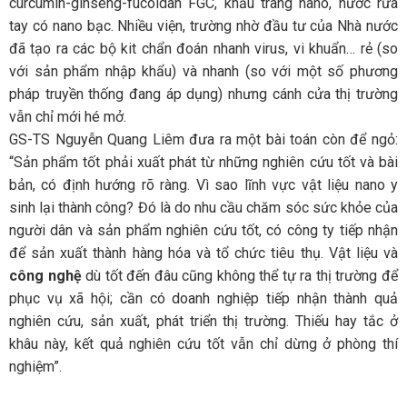
curcumin-ginseng-fucoidan FGC, khẩu trang nano, nước rửa
tay có nano bạc. Nhiều viện, trường nhờ đầu tư của Nhà nước
đã tạo ra các bộ kit chẩn đoán nhanh virus, vi khuẩn… rẻ (so
với sản phẩm nhập khẩu) và nhanh (so với một số phương
pháp truyền thống đang áp dụng) nhưng cánh cửa thị trường
vẫn chỉ mới hé mở.
GS-TS Nguyễn Quang Liêm đưa ra một bài toán còn để ngỏ:
“Sản phẩm tốt phải xuất phát từ những nghiên cứu tốt và bài
bản, có định hướng rõ ràng. Vì sao lĩnh vực vật liệu nano y
sinh lại thành công? Đó là do nhu cầu chăm sóc sức khỏe của
người dân và sản phẩm nghiên cứu tốt, có công ty tiếp nhận
để sản xuất thành hàng hóa và tổ chức tiêu thụ. Vật liệu và
công nghệ
dù tốt đến đâu cũng không thể tự ra thị trường để
phục vụ xã hội; cần có doanh nghiệp tiếp nhận thành quả
nghiên cứu, sản xuất, phát triển thị trường. Thiếu hay tắc ở
khâu này, kết quả nghiên cứu tốt vẫn chỉ dừng ở phòng thí
nghiệm”.