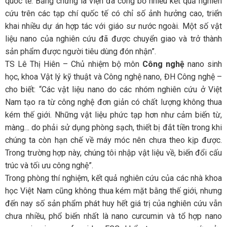
quốc tế. Bằng chứng là viện đã công bố nhiều kết quả nghiên
cứu trên các tạp chí quốc tế có chỉ số ảnh hưởng cao, triển
khai nhiều dự án hợp tác với giáo sư nước ngoài. Một số vật
liệu nano của nghiên cứu đã được chuyển giao và trở thành
sản phẩm được người tiêu dùng đón nhận”.
TS Lê Thị Hiên – Chủ nhiệm bộ môn
Công nghệ
nano sinh
học, khoa Vật lý kỹ thuật và Công nghệ nano, ĐH Công nghệ –
cho biết: “Các vật liệu nano do các nhóm nghiên cứu ở Việt
Nam tạo ra từ công nghệ đơn giản có chất lượng không thua
kém thế giới. Những vật liệu phức tạp hơn như cảm biến từ,
màng… do phải sử dụng phòng sạch, thiết bị đắt tiền trong khi
chúng ta còn hạn chế về máy móc nên chưa theo kịp được.
Trong trường hợp này, chúng tôi nhập vật liệu về, biến đổi cấu
trúc và tối ưu công nghệ”.
Trong phòng thí nghiệm, kết quả nghiên cứu của các nhà khoa
học Việt Nam cũng không thua kém mặt bằng thế giới, nhưng
đến nay số sản phẩm phát huy hết giá trị của nghiên cứu vẫn
chưa nhiều, phổ biến nhất là nano curcumin và tổ hợp nano