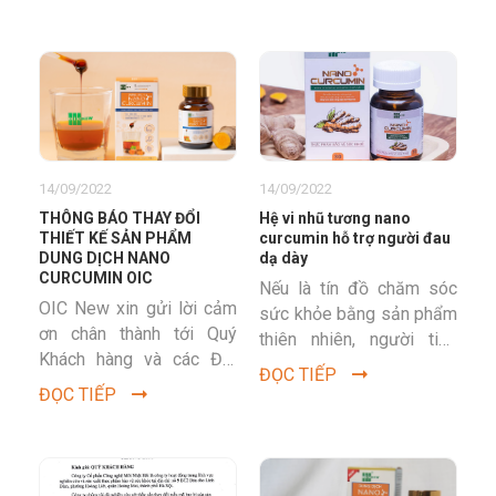
phản hồi rất tốt từ...
nhưng tiêu chuẩn nano
curcumin như nào là
chất...
14/09/2022
14/09/2022
THÔNG BÁO THAY ĐỔI
Hệ vi nhũ tương nano
THIẾT KẾ SẢN PHẨM
curcumin hỗ trợ người đau
DUNG DỊCH NANO
dạ dày
CURCUMIN OIC
Nếu là tín đồ chăm sóc
OIC New xin gửi lời cảm
sức khỏe bằng sản phẩm
ơn chân thành tới Quý
thiên nhiên, người tiêu
Khách hàng và các Đối
dùng không thể không
ĐỌC TIẾP
tác đã tín nhiệm sản
biết đến sản phẩm hỗ
ĐỌC TIẾP
phẩm Dung dịch Nano...
trợ...