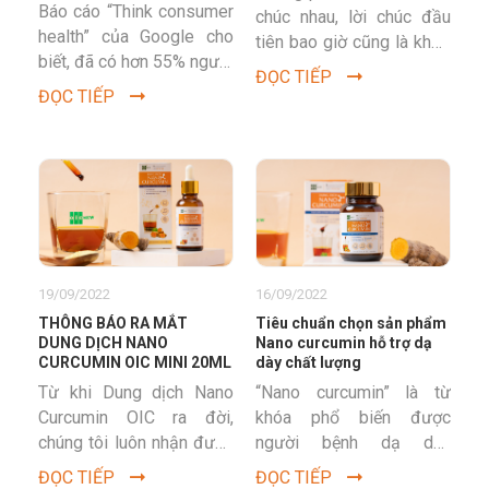
Báo cáo “Think consumer
chúc nhau, lời chúc đầu
health” của Google cho
tiên bao giờ cũng là khỏe
biết, đã có hơn 55% người
mạnh, rồi mới đến thịnh
ĐỌC TIẾP
Việt lựa chọn những món
vượng, phát tài,...
ĐỌC TIẾP
quà sức khỏe để biếu
tặng...
19/09/2022
16/09/2022
THÔNG BÁO RA MẮT
Tiêu chuẩn chọn sản phẩm
DUNG DỊCH NANO
Nano curcumin hỗ trợ dạ
CURCUMIN OIC MINI 20ML
dày chất lượng
Từ khi Dung dịch Nano
“Nano curcumin” là từ
Curcumin OIC ra đời,
khóa phổ biến được
chúng tôi luôn nhận được
người bệnh dạ dày
sự ủng hộ nhiệt tình và
thường xuyên tìm kiếm,
ĐỌC TIẾP
ĐỌC TIẾP