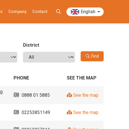
English
ws
Company
Contact
District
Find
PHONE
SEE THE MAP
ng
0888 01 5885
See the map
02253851149
See the map