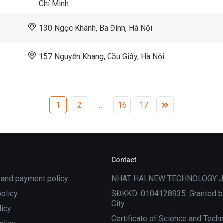
Chí Minh
130 Ngọc Khánh, Ba Đình, Hà Nội
157 Nguyễn Khang, Cầu Giấy, Hà Nội
1
2
…
16
17
Contact
 and payment policy
NHAT HAI NEW TECHNOLOGY 
policy
SĐKKD: 0104128935. Granted by
City
licy
Certificate of Science and Tech