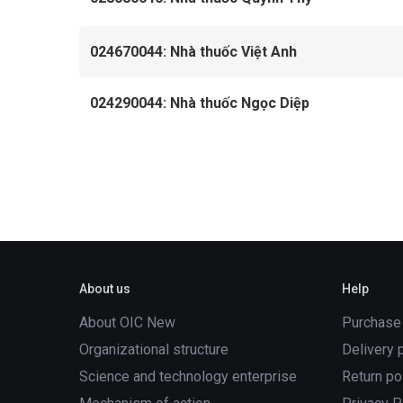
024670044: Nhà thuốc Việt Anh
024290044: Nhà thuốc Ngọc Diệp
About us
Help
About OIC New
Purchase
Organizational structure
Delivery 
Science and technology enterprise
Return po