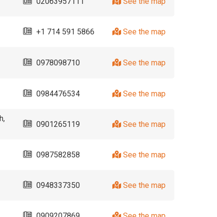
02063957111
See the map
+1 714 591 5866
See the map
0978098710
See the map
0984476534
See the map
h,
0901265119
See the map
0987582858
See the map
0948337350
See the map
ồ
0909207869
See the map