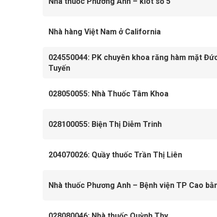
Nhà thuốc Phương Anh – kiot số 5
Nhà hàng Việt Nam ở California
024550044: PK chuyên khoa răng hàm mặt Đứ
Tuyến
028050055: Nhà Thuốc Tâm Khoa
028100055: Biện Thị Diễm Trinh
204070026: Quầy thuốc Trần Thị Liên
Nhà thuốc Phương Anh – Bệnh viện TP Cao bằ
028080046: Nhà thuốc Quỳnh Thy