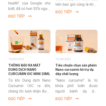
health” của Google cho
tiên bao giờ cũng là khỏe
biết, đã có hơn 55% người
mạnh, rồi mới đến thịnh
ĐỌC TIẾP
Việt lựa chọn những món
vượng, phát tài,...
ĐỌC TIẾP
quà sức khỏe để biếu
tặng...
19/09/2022
16/09/2022
THÔNG BÁO RA MẮT
Tiêu chuẩn chọn sản phẩm
DUNG DỊCH NANO
Nano curcumin hỗ trợ dạ
CURCUMIN OIC MINI 20ML
dày chất lượng
Từ khi Dung dịch Nano
“Nano curcumin” là từ
Curcumin OIC ra đời,
khóa phổ biến được
chúng tôi luôn nhận được
người bệnh dạ dày
sự ủng hộ nhiệt tình và
thường xuyên tìm kiếm,
ĐỌC TIẾP
ĐỌC TIẾP
phản hồi rất tốt từ...
nhưng tiêu chuẩn nano