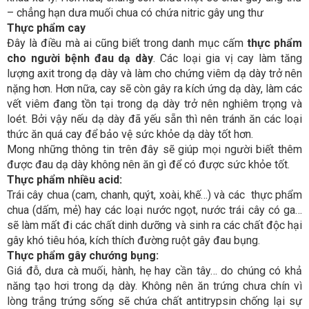
– chẳng hạn dưa muối chua có chứa nitric gây ung thư
Thực phẩm cay
Đây là điều mà ai cũng biết trong danh mục cấm
thực phẩm
cho người bệnh đau dạ dày
. Các loại gia vị cay làm tăng
lượng axit trong dạ dày và làm cho chứng viêm dạ dày trở nên
nặng hơn. Hơn nữa, cay sẽ còn gây ra kích ứng dạ dày, làm các
vết viêm đang tồn tại trong dạ dày trở nên nghiêm trọng và
loét. Bởi vậy nếu dạ dày đã yếu sẵn thì nên tránh ăn các loại
thức ăn quá cay để bảo vệ sức khỏe dạ dày tốt hơn.
Mong những thông tin trên đây sẽ giúp mọi người biết thêm
được đau dạ dày không nên ăn gì để có được sức khỏe tốt.
Thực phẩm nhiều acid:
Trái cây chua (cam, chanh, quýt, xoài, khế…) và các thực phẩm
chua (dấm, mẻ) hay các loại nước ngọt, nước trái cây có ga…
sẽ làm mất đi các chất dinh dưỡng và sinh ra các chất độc hại
gây khó tiêu hóa, kích thích đường ruột gây đau bụng.
Thực phẩm gây chướng bụng:
Giá đỗ, dưa cà muối, hành, hẹ hay cần tây… do chúng có khả
năng tạo hơi trong dạ dày. Không nên ăn trứng chưa chín vì
lòng trắng trứng sống sẽ chứa chất antitrypsin chống lại sự