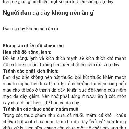
trên sẽ giúp giảm thiếu một số nỗi lo biến chứng dạ dày.
Người đau dạ dày không nên ăn gì
Đau dạ dày không nên ăn gì
Không ăn nhiều đồ chiên rán
Hạn chế đồ sống, lạnh:
Đồ ăn sống, lạnh và kích thích mạnh sẽ kích thích khá mạnh
đối với niêm mạc đường tiêu hóa, nhất là niêm mạc dạ dày.
Tránh các chất kích thích:
Bạn đặc biệt không nên hút thuốc, bởi hút thuốc khiến mạch
máu trong hệ tiêu hóa bị co lại, ảnh hưởng tới việc cung cấp
máu cho tế bào ở thành dạ dày, khiến sức đề kháng của niêm
mạc dạ dày giảm. Nên nhớ phải uống ít rượu, ăn ít các món
cay như ớt, hạt tiêu… để bảo vệ dạ dày.
Tránh ăn các thực phẩm ngâm muối
Trong các thực phẩm như dưa, cà muối, mắm, cá khô… chứa
nhiều chất axit chua cũng làm cho dạ dày “vất vả” hơn trong
khâu xử lý. Hơn nữa, chúng còn chứa một số chất gây ung thư