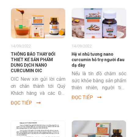
curcumin như nào là
chất...
14/09/2022
14/09/2022
THÔNG BÁO THAY ĐỔI
Hệ vi nhũ tương nano
THIẾT KẾ SẢN PHẨM
curcumin hỗ trợ người đau
DUNG DỊCH NANO
dạ dày
CURCUMIN OIC
Nếu là tín đồ chăm sóc
OIC New xin gửi lời cảm
sức khỏe bằng sản phẩm
ơn chân thành tới Quý
thiên nhiên, người tiêu
Khách hàng và các Đối
dùng không thể không
ĐỌC TIẾP
tác đã tín nhiệm sản
biết đến sản phẩm hỗ
ĐỌC TIẾP
phẩm Dung dịch Nano...
trợ...