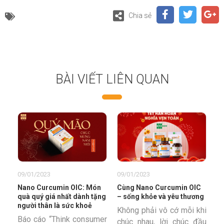
Chia sẻ
BÀI VIẾT LIÊN QUAN
09/01/2023
09/01/2023
Nano Curcumin OIC: Món
Cùng Nano Curcumin OIC
quà quý giá nhất dành tặng
– sống khỏe và yêu thương
người thân là sức khoẻ
Không phải vô cớ mỗi khi
Báo cáo “Think consumer
chúc nhau, lời chúc đầu