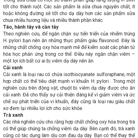
tốt cho thành ruột. Các sản phẩm là sữa chua nguyên chất, ít
hoặc không đường sẽ tốt cho dạ dày hơn các sản phẩm sữa
chua nhiều hương liệu và nhiều thành phần khác.
Táo, hành tây và cần tây
Theo nghiên cứu, để ngăn chặn sự tiến triển của nhiễm trùng
H. pylori bạn nên ăn những thực phẩm giàu flavonoid. Đây là
những chất chống oxy hóa mạnh mẽ để kiểm soát các phân tử
hóa học phản ứng trong cơ thể. Điều này ngăn chặn viêm –
một lợi ích bất cứ ai bị viêm dạ dày nên ăn.
Cải xanh
Cải xanh là loại rau có chứa isothiocyanate sulforaphane, một
hợp chất có thể tiêu diệt mạnh vi khuẩn H. pylori . Trong một
nghiên cứu trên động vật, chuột bị viêm dạ dày được cho ăn
cải xanh. Đã cho thấy sự cải thiện đáng kể vì giảm viêm và ức
chế sự phát triển của vi khuẩn, đây cũng là loại rau giàu chất
xơ đem lại nhiều lợi ích cho sức khỏe.
Trà xanh
Các nhà nghiên cứu cho rằng hợp chất chống oxy hóa trong trà
có thể giúp chúng ta chống viêm dạ dày. Bên cạnh đó, trà xanh
cũng có tác dụng làm dịu cơn đau dạ dày. Bạn có thể thay thế