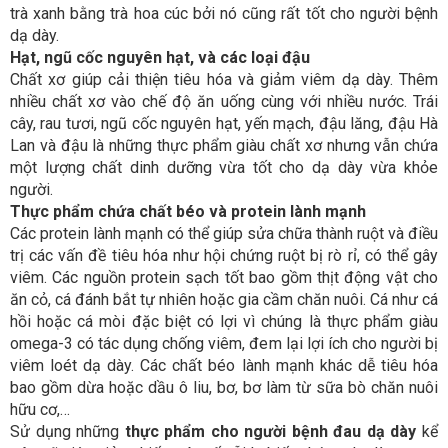
trà xanh bằng trà hoa cúc bởi nó cũng rất tốt cho người bệnh
dạ dày.
Hạt, ngũ cốc nguyên hạt, và các loại đậu
Chất xơ giúp cải thiện tiêu hóa và giảm viêm dạ dày. Thêm
nhiều chất xơ vào chế độ ăn uống cùng với nhiều nước. Trái
cây, rau tươi, ngũ cốc nguyên hạt, yến mạch, đậu lăng, đậu Hà
Lan và đậu là những thực phẩm giàu chất xơ nhưng vẫn chứa
một lượng chất dinh dưỡng vừa tốt cho dạ dày vừa khỏe
người.
Thực phẩm chứa chất béo và protein lành mạnh
Các protein lành mạnh có thể giúp sửa chữa thành ruột và điều
trị các vấn đề tiêu hóa như hội chứng ruột bị rò rỉ, có thể gây
viêm. Các nguồn protein sạch tốt bao gồm thịt động vật cho
ăn cỏ, cá đánh bắt tự nhiên hoặc gia cầm chăn nuôi. Cá như cá
hồi hoặc cá mòi đặc biệt có lợi vì chúng là thực phẩm giàu
omega-3 có tác dụng chống viêm, đem lại lợi ích cho người bị
viêm loét dạ dày. Các chất béo lành mạnh khác dễ tiêu hóa
bao gồm dừa hoặc dầu ô liu, bơ, bơ làm từ sữa bò chăn nuôi
hữu cơ,…
Sử dụng những
thực phẩm cho người bệnh đau dạ dày
kể