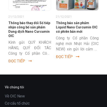
21/12/2021
21/12/2021
Thông báo thay đổi Số tiếp
Thông báo sản phẩm
nhận công bố sản phẩm
Liquid Nano Curcumin OIC
Dung dịch Nano Curcumin
có phiên bản mới
OIC
Công ty Cổ phần Công
Kính gửi: QUÝ KHÁCH
nghệ mới Nhật Hải (OIC
HÀNG, QUÝ ĐỐI TÁC
NEW) xin gửi lời cảm ơn
Công ty Cổ phần Công
chân thành tới Quý Khách
ĐỌC TIẾP
nghệ Mới Nhật Hải là
hàng và các Đối...
ĐỌC TIẾP
công ty hoạt động trong
lĩnh vực...
Về chúng tôi
Về OIC New
Cơ cấu tổ chức